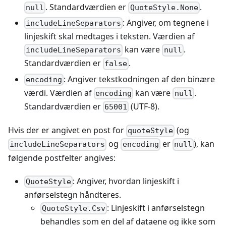
. Standardværdien er
.
null
QuoteStyle.None
: Angiver, om tegnene i
includeLineSeparators
linjeskift skal medtages i teksten. Værdien af
kan være
.
includeLineSeparators
null
Standardværdien er
.
false
: Angiver tekstkodningen af den binære
encoding
værdi. Værdien af
kan være
.
encoding
null
Standardværdien er
(UTF-8).
65001
Hvis der er angivet en post for
(og
quoteStyle
og
er
), kan
includeLineSeparators
encoding
null
følgende postfelter angives:
: Angiver, hvordan linjeskift i
QuoteStyle
anførselstegn håndteres.
: Linjeskift i anførselstegn
QuoteStyle.Csv
behandles som en del af dataene og ikke som