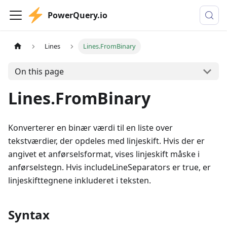
PowerQuery.io
Lines
Lines.FromBinary
On this page
Lines.FromBinary
Konverterer en binær værdi til en liste over
tekstværdier, der opdeles med linjeskift. Hvis der er
angivet et anførselsformat, vises linjeskift måske i
anførselstegn. Hvis includeLineSeparators er true, er
linjeskifttegnene inkluderet i teksten.
Syntax