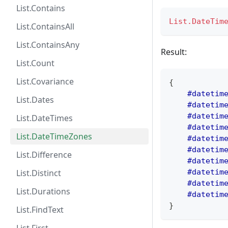
List.Contains
List.DateTim
List.ContainsAll
List.ContainsAny
Result:
List.Count
List.Covariance
{
#datetim
List.Dates
#datetim
#datetim
List.DateTimes
#datetim
List.DateTimeZones
#datetim
#datetim
List.Difference
#datetim
List.Distinct
#datetim
#datetim
List.Durations
#datetim
}
List.FindText