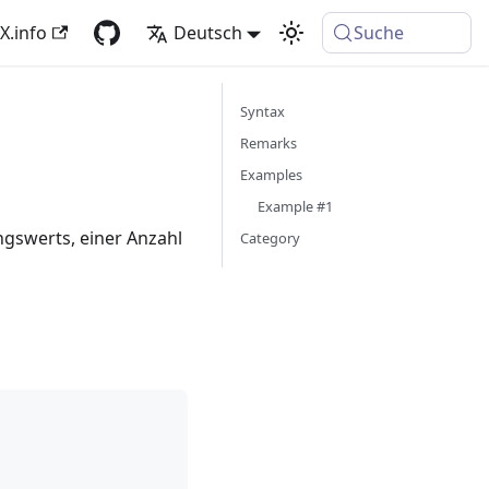
X.info
Deutsch
Suche
Syntax
Remarks
Examples
Example #1
ngswerts, einer Anzahl
Category