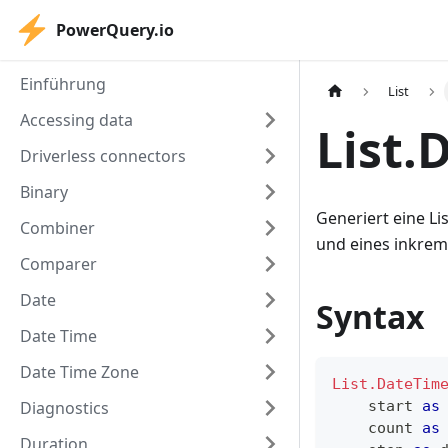
PowerQuery.io
Einführung
List
Accessing data
List.
Driverless connectors
Binary
Generiert eine L
Combiner
und eines inkrem
Comparer
Date
Syntax
Date Time
Date Time Zone
List.DateTim
Diagnostics
    start 
as
    count 
as
Duration