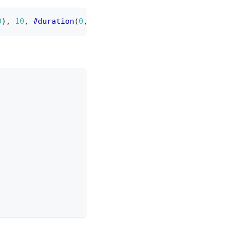
0
)
,
10
,
#duration
(
0
,
0
,
1
,
0
)
)