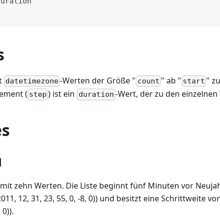
duration
s
it
-Werten der Größe "
" ab "
" z
datetimezone
count
start
ement (
) ist ein
-Wert, der zu den einzelnen
step
duration
es
1
te mit zehn Werten. Die Liste beginnt fünf Minuten vor Neuja
1, 12, 31, 23, 55, 0, -8, 0)) und besitzt eine Schrittweite v
 0)).