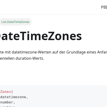
PBI
List.DateTimeZones
DateTimeZones
iste mit datetimezone-Werten auf der Grundlage eines Anfa
entellen duration-Werts.
eZones
(
datetimezone
,
number
,