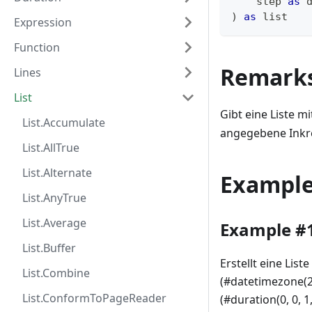
    step 
as
)
as
list
Expression
Function
Remark
Lines
List
Gibt eine Liste m
List.Accumulate
angegebene Inkr
List.AllTrue
List.Alternate
Exampl
List.AnyTrue
List.Average
Example #
List.Buffer
Erstellt eine Lis
List.Combine
(#datetimezone(201
List.ConformToPageReader
(#duration(0, 0, 1,