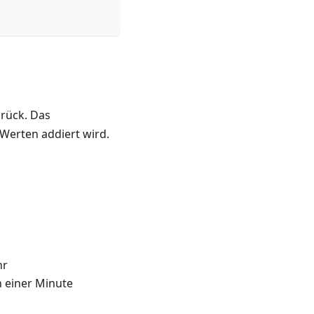
urück. Das
 Werten addiert wird.
hr
on einer Minute