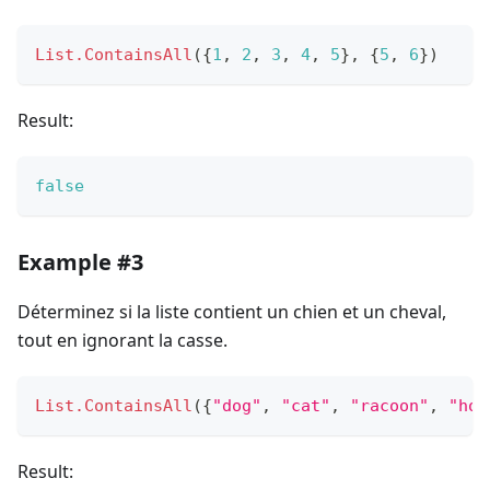
List.ContainsAll
(
{
1
,
2
,
3
,
4
,
5
}
,
{
5
,
6
}
)
Result:
false
Example #3
Déterminez si la liste contient un chien et un cheval,
tout en ignorant la casse.
List.ContainsAll
(
{
"dog"
,
"cat"
,
"racoon"
,
"hor
Result: