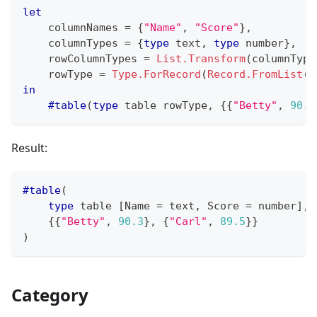
let
    columnNames 
=
{
"Name"
,
"Score"
}
,
    columnTypes 
=
{
type
text
,
type
number
}
,
    rowColumnTypes 
=
List.Transform
(
columnType
    rowType 
=
Type.ForRecord
(
Record.FromList
(
r
in
#table
(
type
table
 rowType
,
{
{
"Betty"
,
90.3
Result:
#table
(
type
table
[
Name 
=
text
,
 Score 
=
number
]
,
{
{
"Betty"
,
90.3
}
,
{
"Carl"
,
89.5
}
}
)
Category