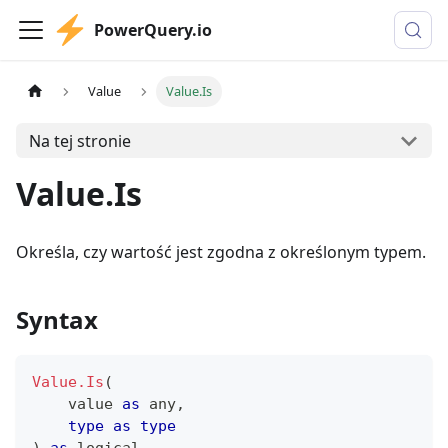
PowerQuery.io
Value
Value.Is
Na tej stronie
Value.Is
Określa, czy wartość jest zgodna z określonym typem.
Syntax
Value.Is
(
    value 
as
any
,
type
as
type