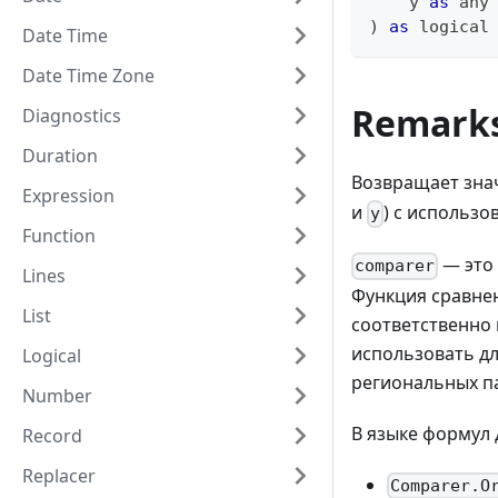
    y 
as
any
)
as
logical
Date Time
Date Time Zone
Remark
Diagnostics
Duration
Возвращает зн
Expression
и
) с использ
y
Function
— это
comparer
Lines
Функция сравнен
List
соответственно
использовать дл
Logical
региональных п
Number
В языке формул
Record
Replacer
Comparer.O