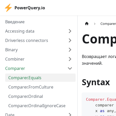
PowerQuery.io
Введение
Compare
Accessing data
Comp
Driverless connectors
Binary
Возвращает логи
Combiner
значений.
Comparer
Comparer.Equals
Syntax
Comparer.FromCulture
Comparer.Ordinal
Comparer.Equ
Comparer.OrdinalIgnoreCase
    comparer
    x 
as
any
Date