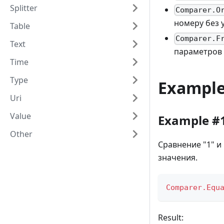
Splitter
Comparer.O
номеру без 
Table
Comparer.F
Text
параметров
Time
Type
Exampl
Uri
Value
Example #
Other
Сравнение "1" и
значения.
Comparer.Equ
Result: