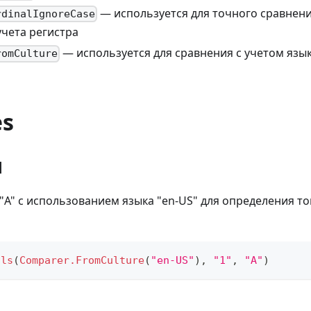
— используется для точного сравнен
rdinalIgnoreCase
учета регистра
— используется для сравнения с учетом язы
romCulture
es
1
 "A" с использованием языка "en-US" для определения то
als
(
Comparer.FromCulture
(
"en-US"
)
,
"1"
,
"A"
)