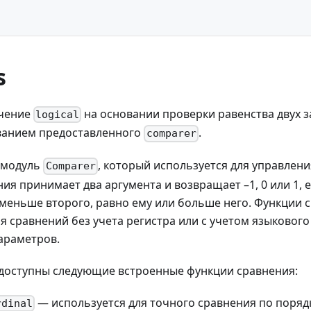
s
ачение
на основании проверки равенства двух з
logical
ованием предоставленного
.
comparer
 модуль
, который используется для управлен
Comparer
ия принимает два аргумента и возвращает –1, 0 или 1, 
 меньше второго, равно ему или больше него. Функции
я сравнений без учета регистра или с учетом языкового
араметров.
 доступны следующие встроенные функции сравнения:
— используется для точного сравнения по поря
rdinal