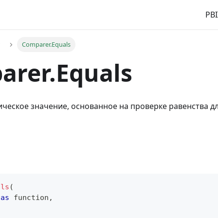
PBI
r
Comparer.Equals
arer.Equals
ческое значение, основанное на проверке равенства дл
als
(
 
as
function
,
,