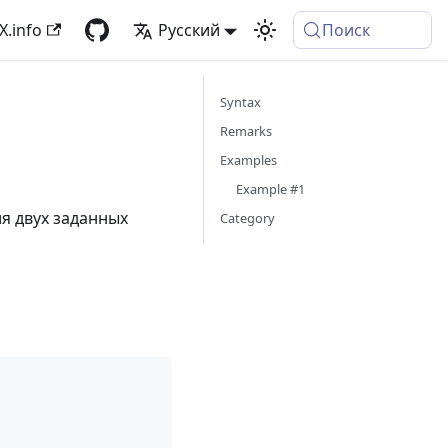
X.info
Русский
Поиск
Syntax
Remarks
Examples
Example #1
я двух заданных
Category