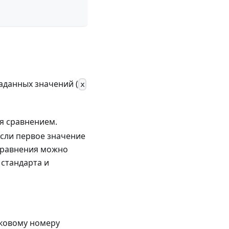
аданных значений (
x
ия сравнением.
если первое значение
 сравнения можно
 стандарта и
дковому номеру