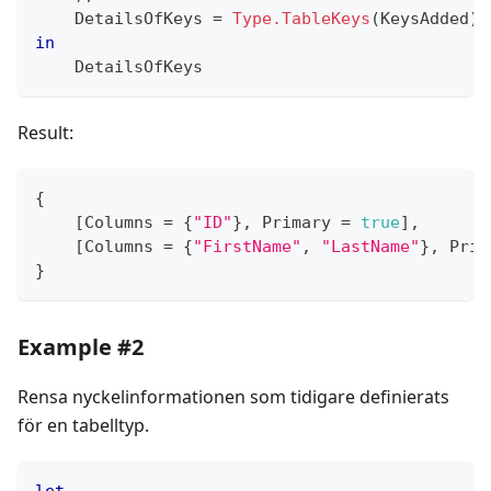
    DetailsOfKeys 
=
Type.TableKeys
(
KeysAdded
)
in
    DetailsOfKeys
Result:
{
[
Columns 
=
{
"ID"
}
,
 Primary 
=
true
]
,
[
Columns 
=
{
"FirstName"
,
"LastName"
}
,
 Prim
}
Example #2
Rensa nyckelinformationen som tidigare definierats
för en tabelltyp.
let