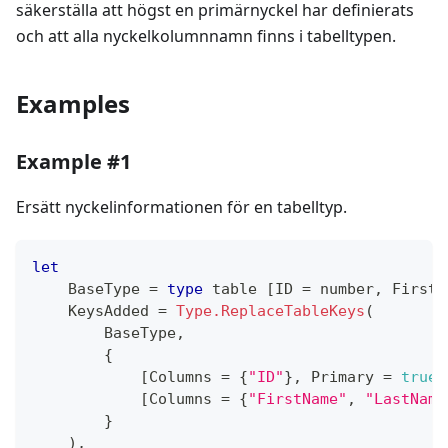
säkerställa att högst en primärnyckel har definierats
och att alla nyckelkolumnnamn finns i tabelltypen.
Examples
Example #1
Ersätt nyckelinformationen för en tabelltyp.
let
    BaseType 
=
type
table
[
ID 
=
number
,
 FirstN
    KeysAdded 
=
Type.ReplaceTableKeys
(
        BaseType
,
{
[
Columns 
=
{
"ID"
}
,
 Primary 
=
true
]
[
Columns 
=
{
"FirstName"
,
"LastName
}
)
,