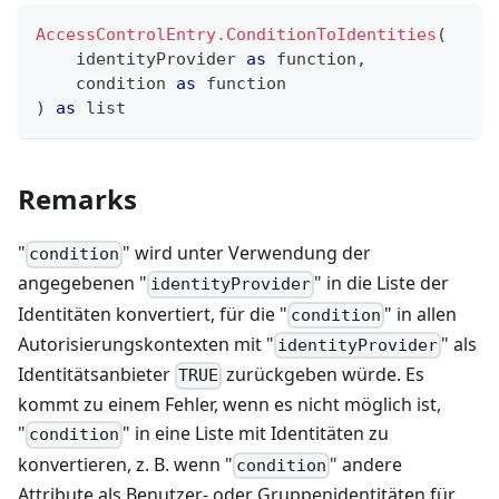
AccessControlEntry.ConditionToIdentities
(
    identityProvider 
as
function
,
    condition 
as
function
)
as
list
Remarks
"
" wird unter Verwendung der
condition
angegebenen "
" in die Liste der
identityProvider
Identitäten konvertiert, für die "
" in allen
condition
Autorisierungskontexten mit "
" als
identityProvider
Identitätsanbieter
zurückgeben würde. Es
TRUE
kommt zu einem Fehler, wenn es nicht möglich ist,
"
" in eine Liste mit Identitäten zu
condition
konvertieren, z. B. wenn "
" andere
condition
Attribute als Benutzer- oder Gruppenidentitäten für