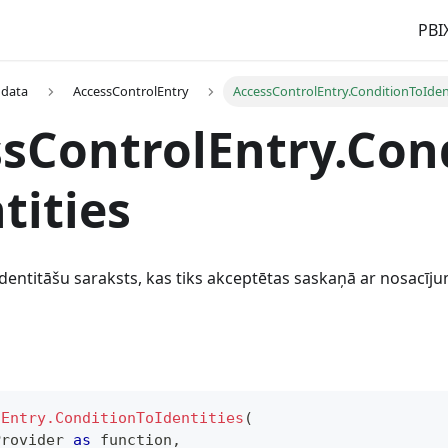
PBI
 data
AccessControlEntry
AccessControlEntry.ConditionToIden
sControlEntry.Con
tities
 identitāšu saraksts, kas tiks akceptētas saskaņā ar nosacīj
lEntry.ConditionToIdentities
(
Provider 
as
function
,