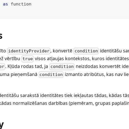
n 
as
function
s
dīto
, konvertē
identitāšu sa
identityProvider
condition
ež vērtību
visos atļaujas kontekstos, kuros identitātes
true
. Kļūda rodas tad, ja
neizdodas konvertēt iden
er
condition
ēmuma pieņemšanā
izmanto atribūtus, kas nav lie
condition
entitāšu sarakstā identitātes tiek iekļautas tādas, kādas tās
ekādas normalizēšanas darbības (piemēram, grupas paplaši
y