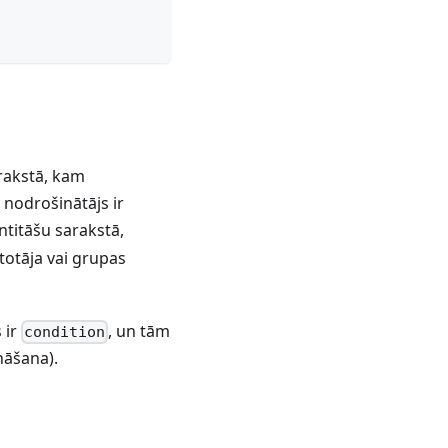
rakstā, kam
 nodrošinātājs ir
titāšu sarakstā,
totāja vai grupas
 ir
, un tām
condition
nāšana).