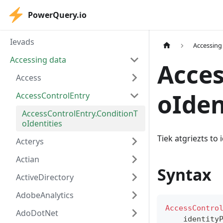
PowerQuery.io
Ievads
Accessing
Accessing data
Acces
Access
oIden
AccessControlEntry
AccessControlEntry.ConditionT
oIdentities
Tiek atgriezts to
Acterys
Actian
Syntax
ActiveDirectory
AdobeAnalytics
AccessContro
AdoDotNet
    identity