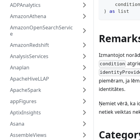
ADPAnalytics
    conditio
)
as
list
AmazonAthena
AmazonOpenSearchServic
e
Remark
AmazonRedshift
Izmantojot norā
AnalysisServices
atgri
condition
Anaplan
identityProvid
ApacheHiveLLAP
piemēram, ja l
identitātes.
ApacheSpark
appFigures
Ņemiet vērā, ka id
netiek veiktas n
AptixInsights
Asana
Categor
AssembleViews