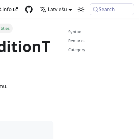
X.info
Latviešu
Search
tities
Syntax
ditionT
Remarks
Category
umu.