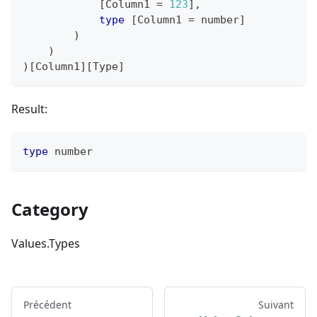
[
Column1 
=
123
]
,
type
[
Column1 
=
number
]
)
)
)
[
Column1
]
[
Type
]
Result:
type
number
Category
Values.Types
Précédent
Suivant