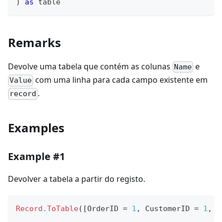
)
as
table
Remarks
Devolve uma tabela que contém as colunas
e
Name
com uma linha para cada campo existente em
Value
.
record
Examples
Example #1
Devolver a tabela a partir do registo.
Record.ToTable
(
[
OrderID 
=
1
,
 CustomerID 
=
1
,
 I