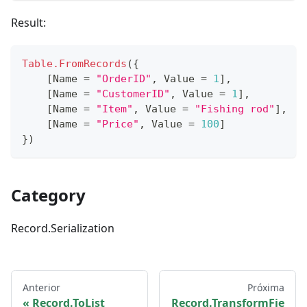
Result:
Table.FromRecords
(
{
[
Name 
=
"OrderID"
,
 Value 
=
1
]
,
[
Name 
=
"CustomerID"
,
 Value 
=
1
]
,
[
Name 
=
"Item"
,
 Value 
=
"Fishing rod"
]
,
[
Name 
=
"Price"
,
 Value 
=
100
]
}
)
Category
Record.Serialization
Anterior
Próxima
Record.ToList
Record.TransformFie