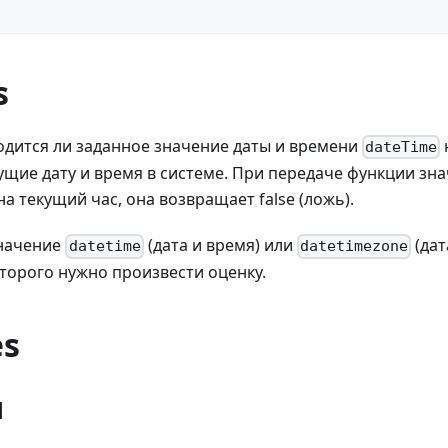
s
одится ли заданное значение даты и времени
dateTime
ущие дату и время в системе. При передаче функции зна
а текущий час, она возвращает false (ложь).
значение
(дата и время) или
(дат
datetime
datetimezone
оторого нужно произвести оценку.
es
1