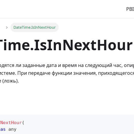
PBI
e
DateTime.IsInNextHour
Time.IsInNextHour
одятся ли заданные дата и время на следующий час, опи
системе. При передаче функции значения, приходящегося
 (ложь).
nNextHour
(
 
as
any