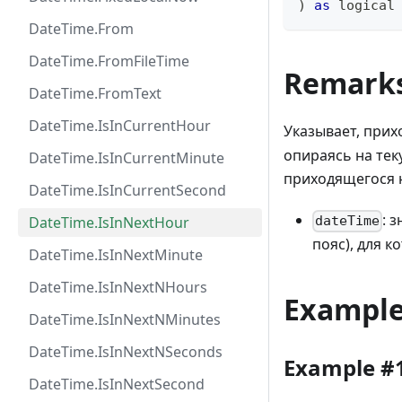
)
as
logical
DateTime.From
DateTime.FromFileTime
Remark
DateTime.FromText
DateTime.IsInCurrentHour
Указывает, прих
опираясь на тек
DateTime.IsInCurrentMinute
приходящегося н
DateTime.IsInCurrentSecond
: 
DateTime.IsInNextHour
dateTime
пояс), для к
DateTime.IsInNextMinute
DateTime.IsInNextNHours
Exampl
DateTime.IsInNextNMinutes
DateTime.IsInNextNSeconds
Example #
DateTime.IsInNextSecond