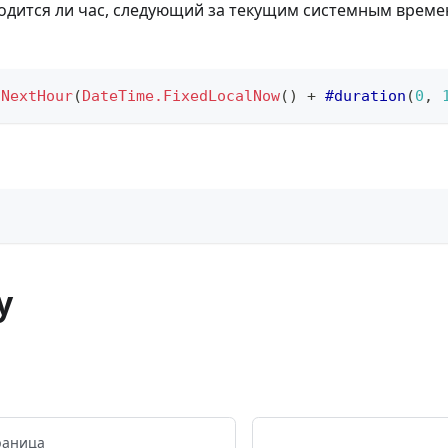
одится ли час, следующий за текущим системным врем
nNextHour
(
DateTime.FixedLocalNow
(
)
+
#duration
(
0
,
y
раница