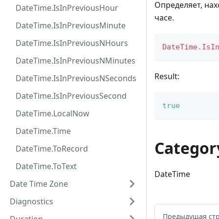
Определяет, нах
DateTime.IsInPreviousHour
часе.
DateTime.IsInPreviousMinute
DateTime.IsInPreviousNHours
DateTime.IsI
DateTime.IsInPreviousNMinutes
Result:
DateTime.IsInPreviousNSeconds
DateTime.IsInPreviousSecond
true
DateTime.LocalNow
DateTime.Time
Categor
DateTime.ToRecord
DateTime.ToText
DateTime
Date Time Zone
Diagnostics
Предыдущая ст