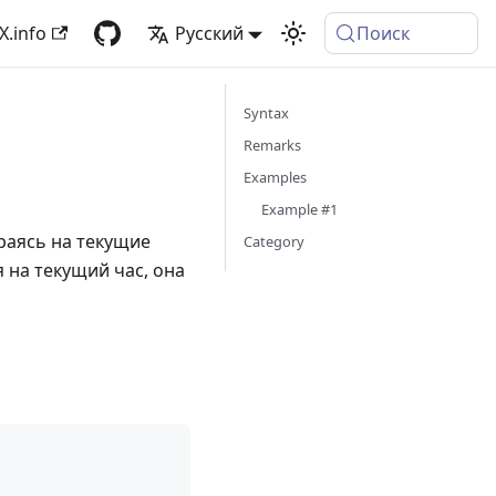
X.info
Русский
Поиск
Syntax
Remarks
Examples
Example #1
раясь на текущие
Category
 на текущий час, она