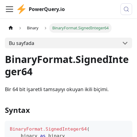
PowerQuery.io
Binary
BinaryFormat.SignedInteger64
Bu sayfada
BinaryFormat.SignedInte
ger64
Bir 64 bit işaretli tamsayıyı okuyan ikili biçimi.
Syntax
BinaryFormat.SignedInteger64
(
binary
as
binary