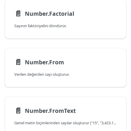
📄️
Number.Factorial
Sayının faktöriyelini döndürür.
📄️
Number.From
Verilen değerden sayı oluşturur.
📄️
Number.FromText
Genel metin biçimlerinden sayılar oluşturur ("15", "3,423.10", "5.0E-10").