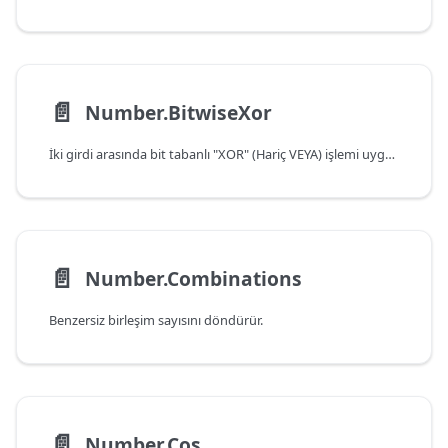
📄️
Number.BitwiseXor
İki girdi arasında bit tabanlı "XOR" (Hariç VEYA) işlemi uygulamanın sonucunu döndürür.
📄️
Number.Combinations
Benzersiz birleşim sayısını döndürür.
📄️
Number.Cos