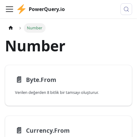
PowerQuery.io
Number
Number
📄️
Byte.From
Verilen değerden 8 bitlik bir tamsayı oluşturur.
📄️
Currency.From