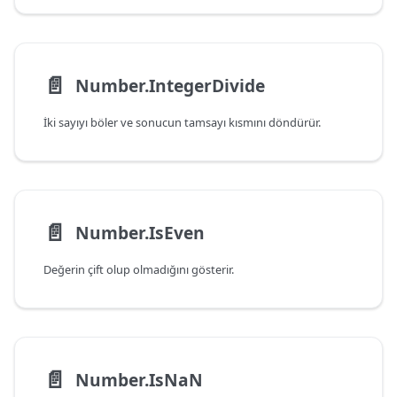
📄️
Number.IntegerDivide
İki sayıyı böler ve sonucun tamsayı kısmını döndürür.
📄️
Number.IsEven
Değerin çift olup olmadığını gösterir.
📄️
Number.IsNaN