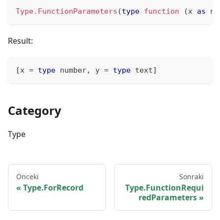
Type.FunctionParameters
(
type
function
(
x 
as
nu
Result:
[
x 
=
type
number
,
 y 
=
type
text
]
Category
Type
Önceki
Sonraki
Type.ForRecord
Type.FunctionRequi
redParameters