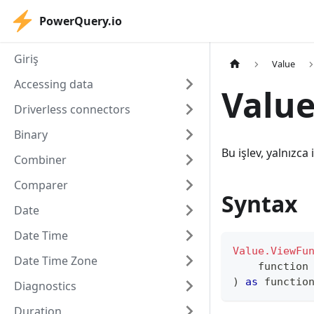
PowerQuery.io
Giriş
Value
Accessing data
Value
Driverless connectors
Binary
Bu işlev, yalnızca 
Combiner
Comparer
Syntax
Date
Date Time
Value.ViewFu
Date Time Zone
function
)
as
functio
Diagnostics
Duration