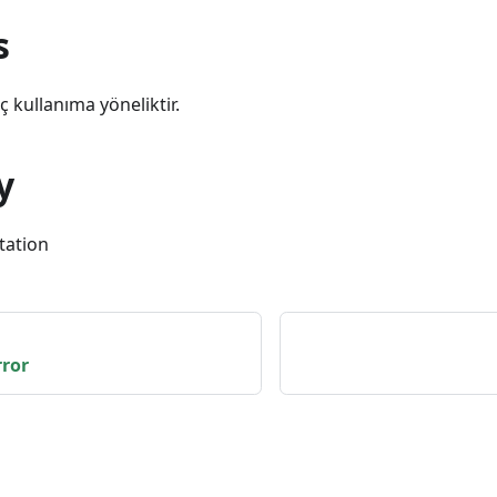
s
iç kullanıma yöneliktir.
y
tation
rror