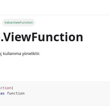
Value.ViewFunction
.ViewFunction
iç kullanıma yöneliktir.
nction
(
as
function
n