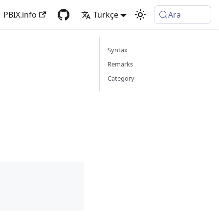
PBIX.info
Türkçe
Ara
Syntax
Remarks
Category