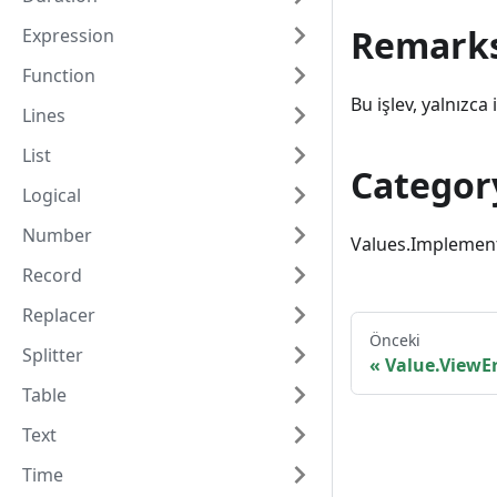
Remark
Expression
Function
Bu işlev, yalnızca 
Lines
List
Categor
Logical
Number
Values.Implemen
Record
Replacer
Önceki
Splitter
Value.ViewE
Table
Text
Time