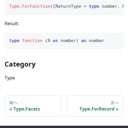
Type.ForFunction
(
[
ReturnType 
=
type
number
,
 Pa
Result:
type
function
(
X 
as
number
)
as
number
Category
Type
前へ
次へ
Type.Facets
Type.ForRecord