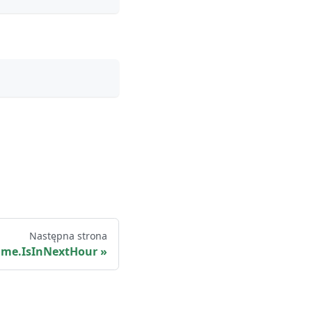
Następna strona
ime.IsInNextHour