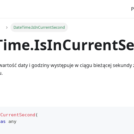
P
e
DateTime.IsInCurrentSecond
Time.IsInCurrentS
wartość daty i godziny występuje w ciągu bieżącej sekundy 
u.
nCurrentSecond
(
 
as
any