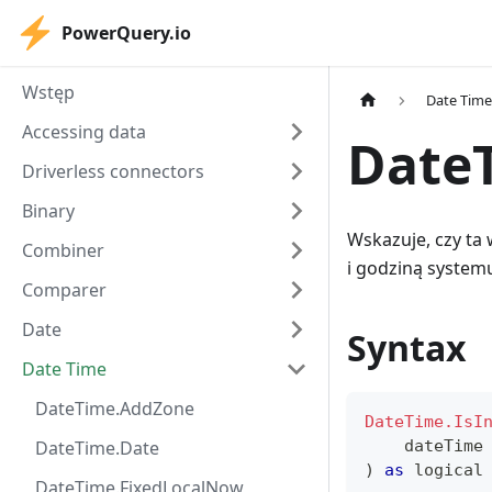
PowerQuery.io
Wstęp
Date Tim
Accessing data
Date
Driverless connectors
Binary
Wskazuje, czy ta 
Combiner
i godziną system
Comparer
Date
Syntax
Date Time
DateTime.AddZone
DateTime.IsI
DateTime.Date
    dateTime
)
as
logical
DateTime.FixedLocalNow