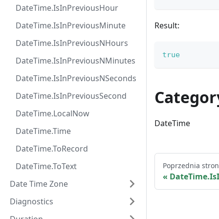
DateTime.IsInPreviousHour
DateTime.IsInPreviousMinute
Result:
DateTime.IsInPreviousNHours
true
DateTime.IsInPreviousNMinutes
DateTime.IsInPreviousNSeconds
Categor
DateTime.IsInPreviousSecond
DateTime.LocalNow
DateTime
DateTime.Time
DateTime.ToRecord
DateTime.ToText
Poprzednia stro
DateTime.Is
Date Time Zone
Diagnostics