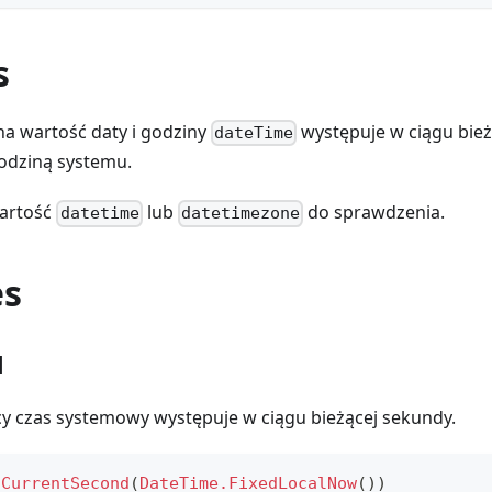
s
na wartość daty i godziny
występuje w ciągu bie
dateTime
godziną systemu.
wartość
lub
do sprawdzenia.
datetime
datetimezone
es
1
ący czas systemowy występuje w ciągu bieżącej sekundy.
nCurrentSecond
(
DateTime.FixedLocalNow
(
)
)