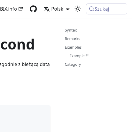
BIX.info
Polski
Szukaj
Syntax
econd
Remarks
Examples
Example #1
zgodnie z bieżącą datą
Category