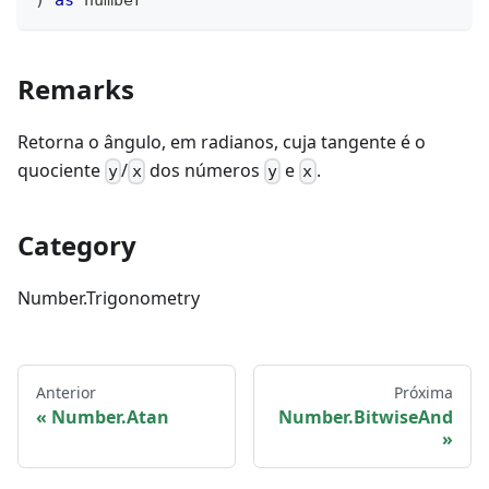
)
as
number
Remarks
Retorna o ângulo, em radianos, cuja tangente é o
quociente
/
dos números
e
.
y
x
y
x
Category
Number.Trigonometry
Anterior
Próxima
Number.Atan
Number.BitwiseAnd