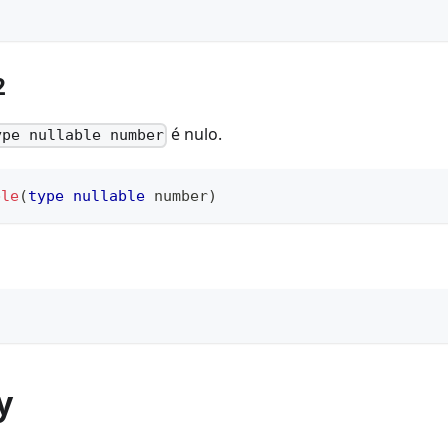
2
é nulo.
ype nullable number
ble
(
type
nullable
number
)
y