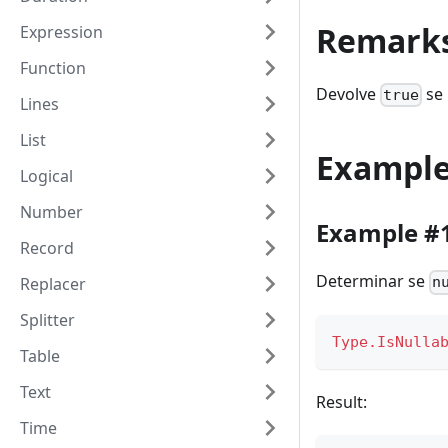
Remark
Expression
Function
Devolve
se 
true
Lines
List
Exampl
Logical
Number
Example #
Record
Determinar se
Replacer
n
Splitter
Type.IsNulla
Table
Text
Result:
Time