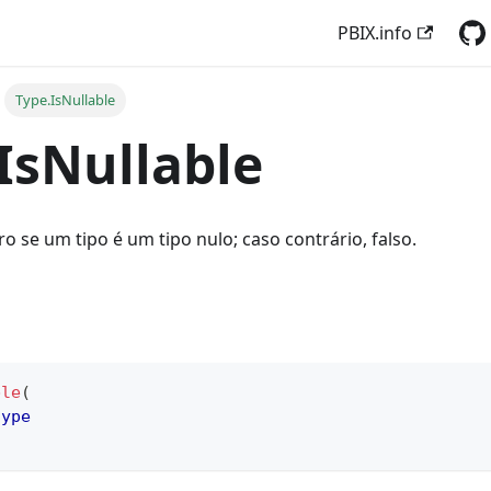
PBIX.info
Type.IsNullable
IsNullable
o se um tipo é um tipo nulo; caso contrário, falso.
ble
(
type