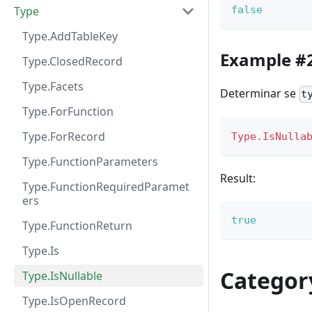
Type
false
Type.AddTableKey
Example #
Type.ClosedRecord
Type.Facets
Determinar se
t
Type.ForFunction
Type.ForRecord
Type.IsNulla
Type.FunctionParameters
Result:
Type.FunctionRequiredParamet
ers
true
Type.FunctionReturn
Type.Is
Categor
Type.IsNullable
Type.IsOpenRecord