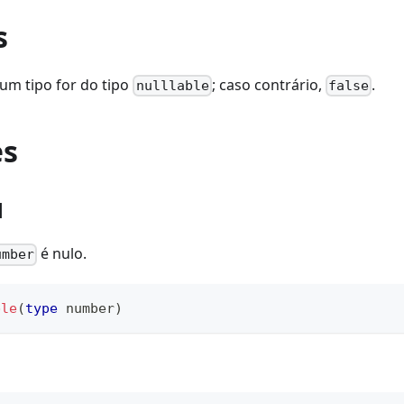
s
um tipo for do tipo
; caso contrário,
.
nulllable
false
es
1
é nulo.
umber
ble
(
type
number
)