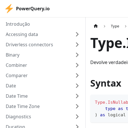
PowerQuery.io
Introdução
Type
Accessing data
Type.
Driverless connectors
Binary
Devolve verdadeir
Combiner
Comparer
Syntax
Date
Date Time
Type.IsNulla
Date Time Zone
type
as
)
as
logical
Diagnostics
Duration