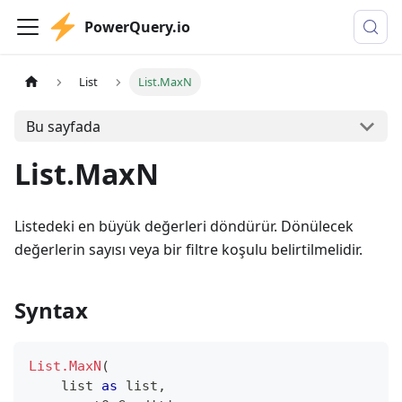
PowerQuery.io
List
List.MaxN
Bu sayfada
List.MaxN
Listedeki en büyük değerleri döndürür. Dönülecek
değerlerin sayısı veya bir filtre koşulu belirtilmelidir.
Syntax
List.MaxN
(
list
as
list
,