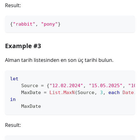
Result:
{
"rabbit"
,
"pony"
}
Example #3
Alman tarih listesinden en son üç tarihi bulun.
let
    Source 
=
{
"12.02.2024"
,
"15.05.2025"
,
"10.
    MaxDate 
=
List.MaxN
(
Source
,
3
,
each
Date.F
in
    MaxDate
Result: