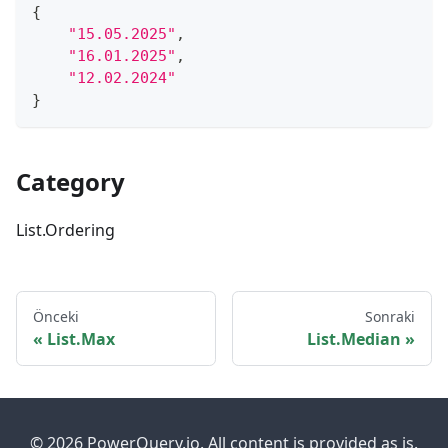
{
"15.05.2025"
,
"16.01.2025"
,
"12.02.2024"
}
Category
List.Ordering
Önceki
Sonraki
List.Max
List.Median
© 2026 PowerQuery.io. All content is provided as is.