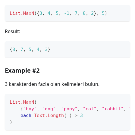
List.MaxN
(
{
3
,
4
,
5
,
-1
,
7
,
8
,
2
}
,
5
)
Result:
{
8
,
7
,
5
,
4
,
3
}
Example #2
3 karakterden fazla olan kelimeleri bulun.
List.MaxN
(
{
"boy"
,
"dog"
,
"pony"
,
"cat"
,
"rabbit"
,
"b
each
Text.Length
(
_
)
>
3
)