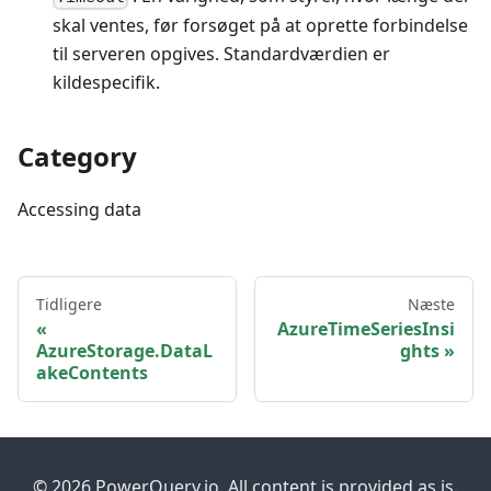
skal ventes, før forsøget på at oprette forbindelse
til serveren opgives. Standardværdien er
kildespecifik.
Category
Accessing data
Tidligere
Næste
AzureTimeSeriesInsi
AzureStorage.DataL
ghts
akeContents
© 2026 PowerQuery.io. All content is provided as is.