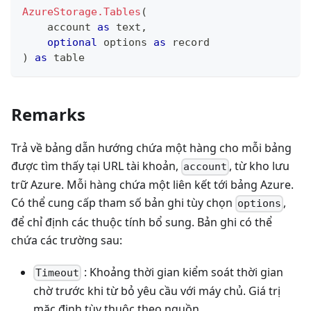
AzureStorage.Tables
(
    account 
as
text
,
optional
 options 
as
record
)
as
table
Remarks
Trả về bảng dẫn hướng chứa một hàng cho mỗi bảng
được tìm thấy tại URL tài khoản,
, từ kho lưu
account
trữ Azure. Mỗi hàng chứa một liên kết tới bảng Azure.
Có thể cung cấp tham số bản ghi tùy chọn
,
options
để chỉ định các thuộc tính bổ sung. Bản ghi có thể
chứa các trường sau:
: Khoảng thời gian kiểm soát thời gian
Timeout
chờ trước khi từ bỏ yêu cầu với máy chủ. Giá trị
mặc định tùy thuộc theo nguồn.