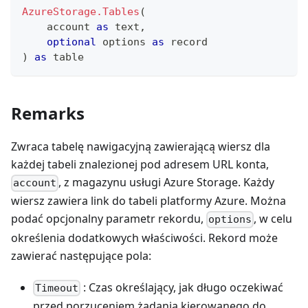
AzureStorage.Tables
(
    account 
as
text
,
optional
 options 
as
record
)
as
table
Remarks
Zwraca tabelę nawigacyjną zawierającą wiersz dla
każdej tabeli znalezionej pod adresem URL konta,
, z magazynu usługi Azure Storage. Każdy
account
wiersz zawiera link do tabeli platformy Azure. Można
podać opcjonalny parametr rekordu,
, w celu
options
określenia dodatkowych właściwości. Rekord może
zawierać następujące pola:
: Czas określający, jak długo oczekiwać
Timeout
przed porzuceniem żądania kierowanego do