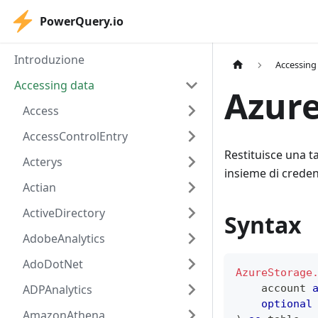
PowerQuery.io
Introduzione
Accessing
Accessing data
Azure
Access
AccessControlEntry
Restituisce una ta
Acterys
insieme di creden
Actian
ActiveDirectory
Syntax
AdobeAnalytics
AdoDotNet
AzureStorage
ADPAnalytics
    account 
optional
AmazonAthena