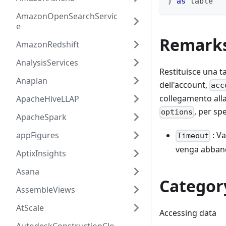
)
as
table
AmazonOpenSearchServic
e
Remark
AmazonRedshift
AnalysisServices
Restituisce una t
Anaplan
dell'account,
acc
collegamento alla
ApacheHiveLLAP
, per sp
options
ApacheSpark
appFigures
: Va
Timeout
venga abbando
AptixInsights
Asana
Categor
AssembleViews
AtScale
Accessing data