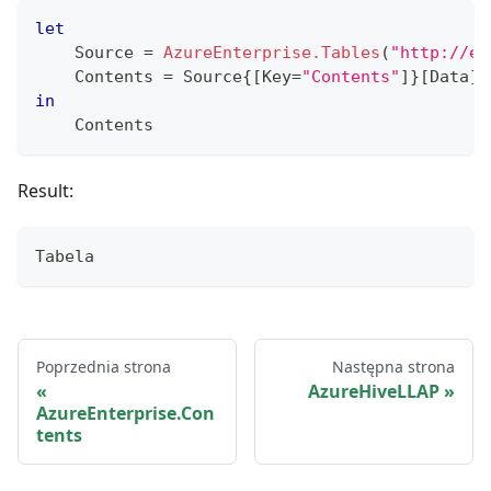
let
    Source 
=
AzureEnterprise.Tables
(
"http://ea
    Contents 
=
 Source
{
[
Key
=
"Contents"
]
}
[
Data
]
in
    Contents
Result:
Tabela
Poprzednia strona
Następna strona
AzureHiveLLAP
AzureEnterprise.Con
tents