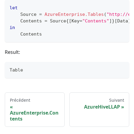
let
    Source 
=
AzureEnterprise.Tables
(
"http://ea
    Contents 
=
 Source
{
[
Key
=
"Contents"
]
}
[
Data
]
in
    Contents
Result:
Table
Précédent
Suivant
AzureHiveLLAP
AzureEnterprise.Con
tents