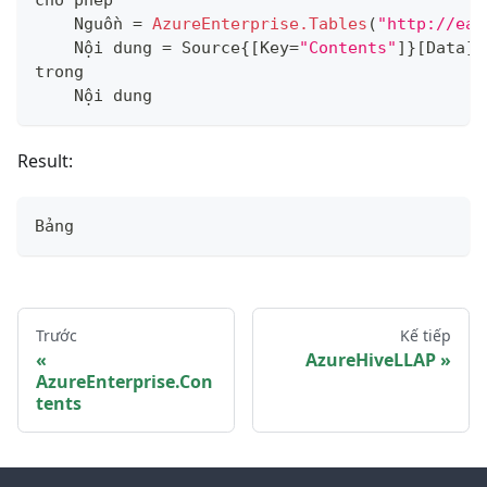
cho phép
    Nguồn 
=
AzureEnterprise.Tables
(
"http://ea.
    Nội dung 
=
 Source
{
[
Key
=
"Contents"
]
}
[
Data
]
trong
    Nội dung
Result:
Bảng
Trước
Kế tiếp
AzureHiveLLAP
AzureEnterprise.Con
tents