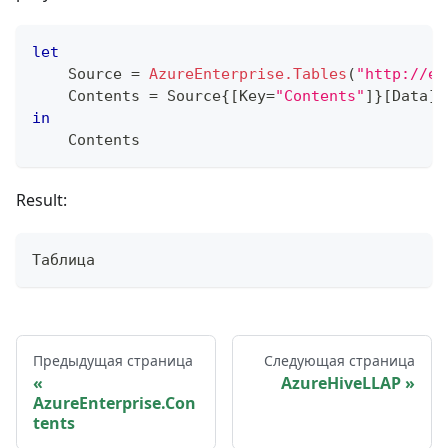
let
    Source 
=
AzureEnterprise.Tables
(
"http://ea
    Contents 
=
 Source
{
[
Key
=
"Contents"
]
}
[
Data
]
in
    Contents
Result:
Таблица
Предыдущая страница
Следующая страница
AzureHiveLLAP
AzureEnterprise.Con
tents