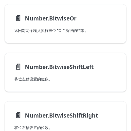
📄️
Number.BitwiseOr
返回对两个输入执行按位 "Or" 所得的结果。
📄️
Number.BitwiseShiftLeft
将位左移设置的位数。
📄️
Number.BitwiseShiftRight
将位右移设置的位数。