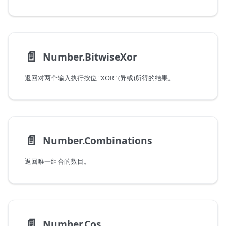
📄️
Number.BitwiseXor
返回对两个输入执行按位 "XOR" (异或)所得的结果。
📄️
Number.Combinations
返回唯一组合的数目。
📄️
Number.Cos