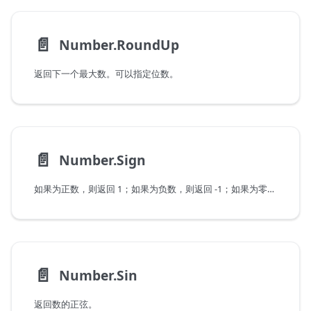
📄️
Number.RoundUp
返回下一个最大数。可以指定位数。
📄️
Number.Sign
如果为正数，则返回 1；如果为负数，则返回 -1；如果为零则返回 0。
📄️
Number.Sin
返回数的正弦。