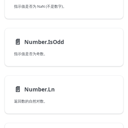
指示值是否为 NaN (不是数字)。
📄️
Number.IsOdd
指示值是否为奇数。
📄️
Number.Ln
返回数的自然对数。