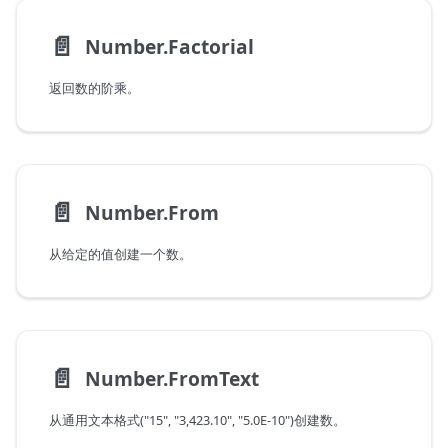
📄️
Number.Factorial
返回数的阶乘。
📄️
Number.From
从给定的值创建一个数。
📄️
Number.FromText
从通用文本格式("15", "3,423.10", "5.0E-10")创建数。