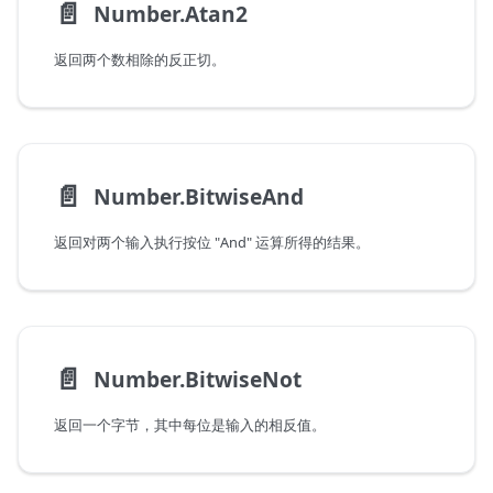
📄️
Number.Atan2
返回两个数相除的反正切。
📄️
Number.BitwiseAnd
返回对两个输入执行按位 "And" 运算所得的结果。
📄️
Number.BitwiseNot
返回一个字节，其中每位是输入的相反值。