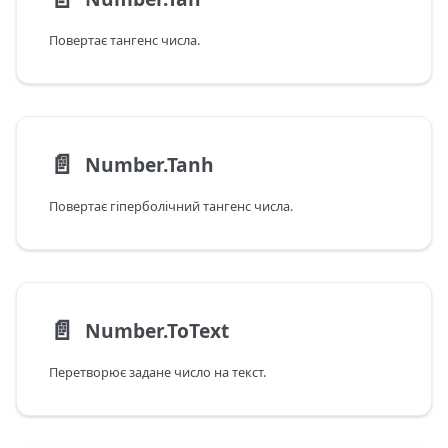
Повертає тангенс числа.
📄️
Number.Tanh
Повертає гіперболічний тангенс числа.
📄️
Number.ToText
Перетворює задане число на текст.