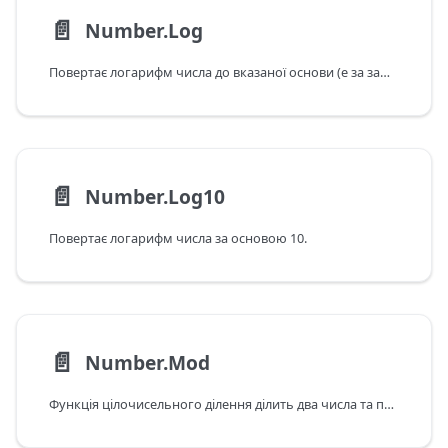
📄️
Number.Log
Повертає логарифм числа до вказаної основи (e за замовчуванням).
📄️
Number.Log10
Повертає логарифм числа за основою 10.
📄️
Number.Mod
Функція цілочисельного ділення ділить два числа та повертає залишок.