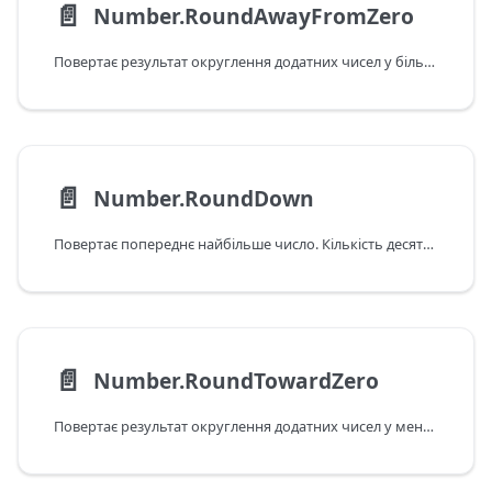
📄️
Number.RoundAwayFromZero
Повертає результат округлення додатних чисел у більшу сторону та від'ємних – у меншу. Кількість десяткових знаків можна вказувати.
📄️
Number.RoundDown
Повертає попереднє найбільше число. Кількість десяткових знаків можна вказувати.
📄️
Number.RoundTowardZero
Повертає результат округлення додатних чисел у меншу сторону та від'ємних – у більшу. Кількість десяткових знаків можна вказувати.