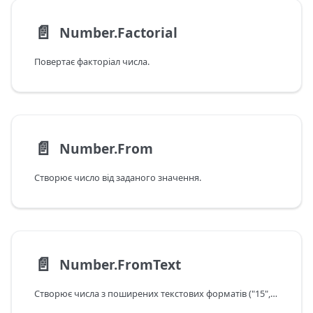
📄️
Number.Factorial
Повертає факторіал числа.
📄️
Number.From
Створює число від заданого значення.
📄️
Number.FromText
Створює числа з поширених текстових форматів ("15", "3 423,10", "5,0E-10").