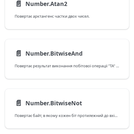
📄️
Number.Atan2
Повертає арктангенс частки двох чисел.
📄️
Number.BitwiseAnd
Повертає результат виконання побітової операції "ТА" між двома вхідними даними.
📄️
Number.BitwiseNot
Повертає байт, в якому кожен біт протилежний до вхідних даних.