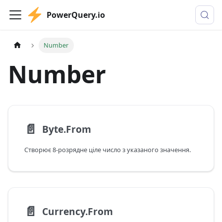
PowerQuery.io
Number
Number
📄️
Byte.From
Створює 8-розрядне ціле число з указаного значення.
📄️
Currency.From