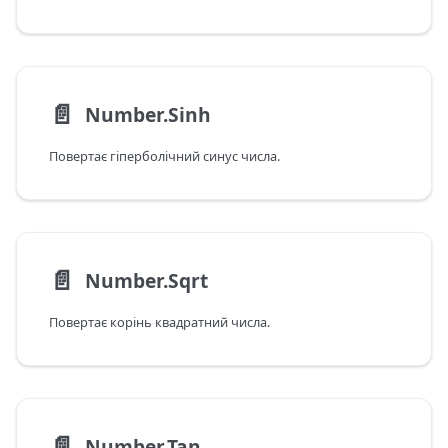
📄️
Number.Sinh
Повертає гіперболічний синус числа.
📄️
Number.Sqrt
Повертає корінь квадратний числа.
📄️
Number.Tan