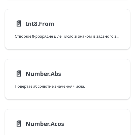
📄️
Int8.From
Створює 8-розрядне ціле число зі знаком із заданого значення.
📄️
Number.Abs
Повертає абсолютне значення числа.
📄️
Number.Acos