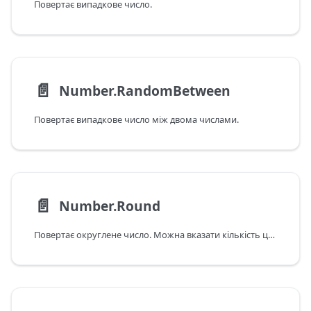
Повертає випадкове число.
📄️
Number.RandomBetween
Повертає випадкове число між двома числами.
📄️
Number.Round
Повертає округлене число. Можна вказати кількість цифр і метод округлення.