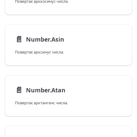
Повертає арккосинус числа.
📄️
Number.Asin
Повертає арксинус числа.
📄️
Number.Atan
Повертає арктангенс числа.