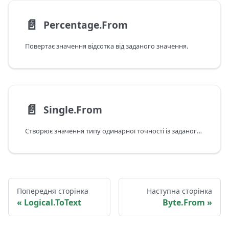
📄️
Percentage.From
Повертає значення відсотка від заданого значення.
📄️
Single.From
Створює значення типу одинарної точності із заданого значення.
Попередня сторінка
Наступна сторінка
Logical.ToText
Byte.From