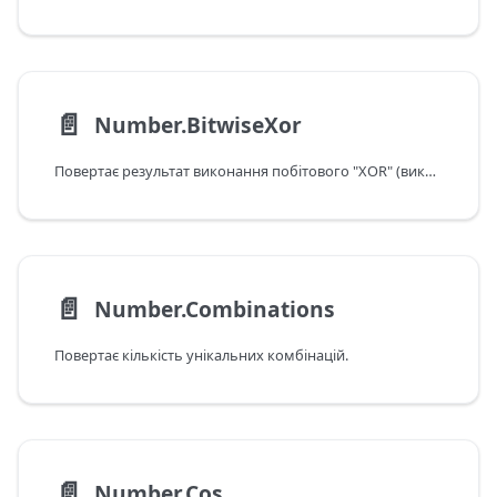
📄️
Number.BitwiseXor
Повертає результат виконання побітового "XOR" (виключне АБО) між двома вхідними даними.
📄️
Number.Combinations
Повертає кількість унікальних комбінацій.
📄️
Number.Cos