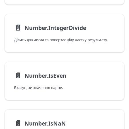
📄️
Number.IntegerDivide
Ділить два числа та повертає цілу частку результату.
📄️
Number.IsEven
Вказує, чи значення парне.
📄️
Number.IsNaN