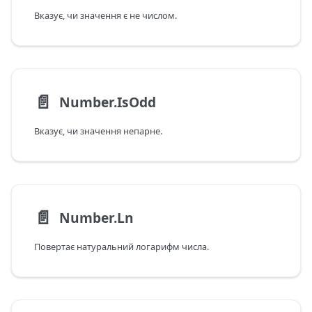
Вказує, чи значення є не числом.
📄️
Number.IsOdd
Вказує, чи значення непарне.
📄️
Number.Ln
Повертає натуральний логарифм числа.