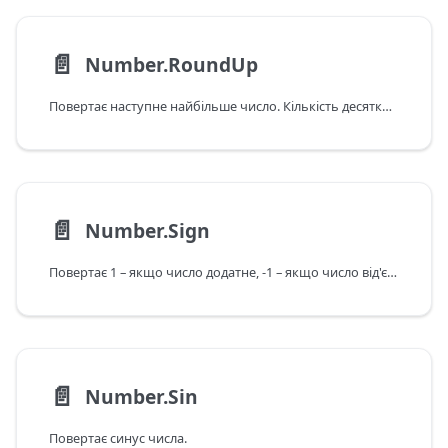
📄️
Number.RoundUp
Повертає наступне найбільше число. Кількість десяткових знаків можна вказувати.
📄️
Number.Sign
Повертає 1 – якщо число додатне, -1 – якщо число від'ємне, і 0 – якщо число нуль.
📄️
Number.Sin
Повертає синус числа.