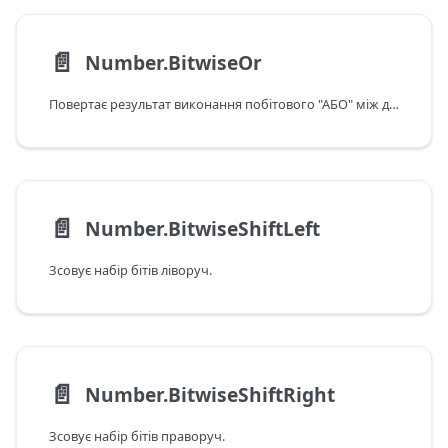
📄️
Number.BitwiseOr
Повертає результат виконання побітового "АБО" між двома вхідними даними.
📄️
Number.BitwiseShiftLeft
Зсовує набір бітів ліворуч.
📄️
Number.BitwiseShiftRight
Зсовує набір бітів праворуч.