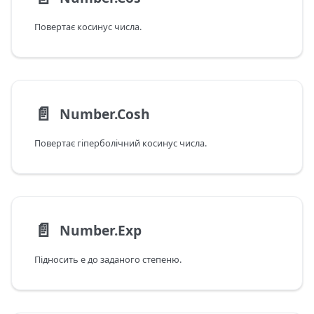
Повертає косинус числа.
📄️
Number.Cosh
Повертає гіперболічний косинус числа.
📄️
Number.Exp
Підносить e до заданого степеню.