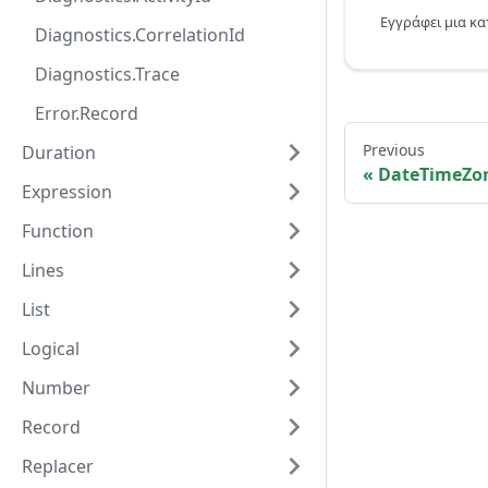
Diagnostics.CorrelationId
Diagnostics.Trace
Error.Record
Previous
Duration
DateTimeZo
Expression
Function
Lines
List
Logical
Number
Record
Replacer