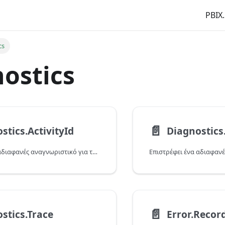
PBIX.
cs
ostics
📄️
stics.ActivityId
Diagnostics
Επιστρέφει ένα αδιαφανές αναγνωριστικό για την τρέχουσα αξιολόγηση που εκτελείται.
📄️
stics.Trace
Error.Recor