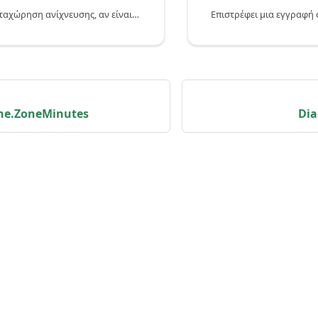
Εγγράφει μια καταχώρηση ανίχνευσης, αν είναι ενεργοποιημένη η ανίχνευση, και επιστρέφει την τιμή.
ne.ZoneMinutes
Dia