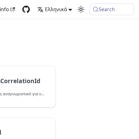
info
Ελληνικά
Search
.CorrelationId
Επιστρέφει ένα αδιαφανές αναγνωριστικό για να συσχετίσει τις εισερχόμενες αιτήσεις με τις εξερχόμενες.
d