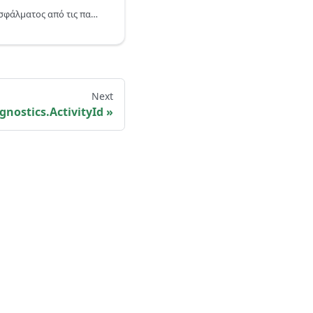
Επιστρέφει μια εγγραφή σφάλματος από τις παρεχόμενες τιμές κειμένου για την αιτία, το μήνυμα, τις λεπτομέρειες και τον κωδικό σφάλματος.
Next
gnostics.ActivityId