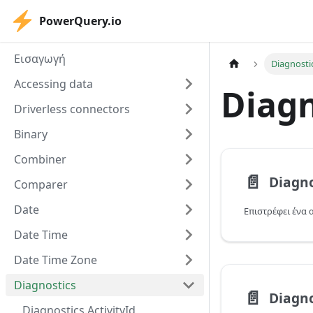
PowerQuery.io
Εισαγωγή
Diagnosti
Accessing data
Diagn
Driverless connectors
Binary
Combiner
📄️
Diagno
Comparer
Date
Date Time
Date Time Zone
Diagnostics
📄️
Diagno
Diagnostics.ActivityId