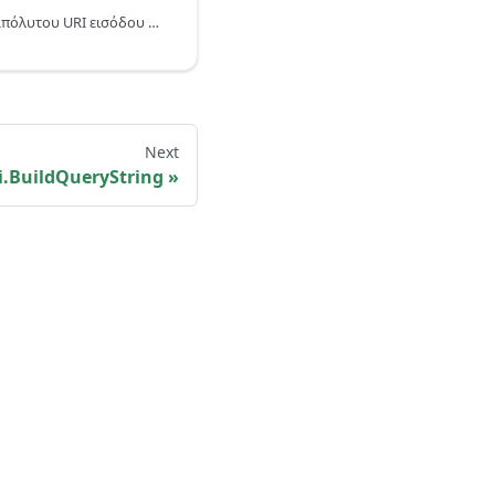
Επιστρέφει τα μέρη του απόλυτου URI εισόδου ως εγγραφή.
Next
i.BuildQueryString