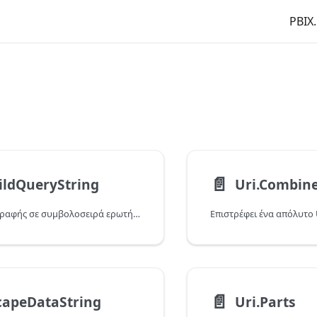
PBIX.
📄️
ildQueryString
Uri.Combin
Συγκρότηση εγγραφής σε συμβολοσειρά ερωτήματος URI.
📄️
capeDataString
Uri.Parts