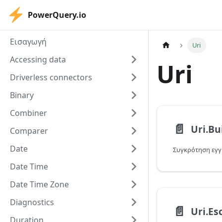
PowerQuery.io
Εισαγωγή
Uri
Accessing data
Uri
Driverless connectors
Binary
Combiner
📄️
Uri.Bu
Comparer
Date
Date Time
Date Time Zone
Diagnostics
📄️
Uri.Es
Duration