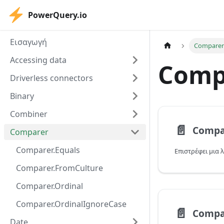
PowerQuery.io
Εισαγωγή
Compare
Accessing data
Comp
Driverless connectors
Binary
Combiner
📄️
Compa
Comparer
Comparer.Equals
Comparer.FromCulture
Comparer.Ordinal
Comparer.OrdinalIgnoreCase
📄️
Compa
Date