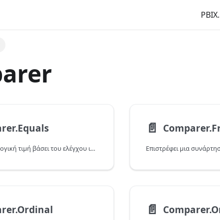
PBIX.
r
arer
📄️
rer.Equals
Comparer.F
Επιστρέφει μια λογική τιμή βάσει του ελέγχου ισότητας που γίνεται στις δύο τιμές που έχουν καταχωρηθεί.
📄️
rer.Ordinal