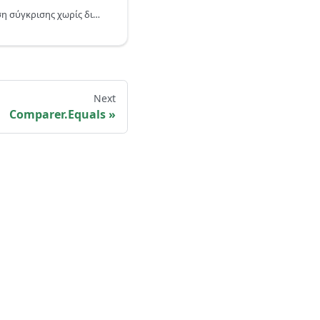
Επιστρέφει μια συνάρτηση σύγκρισης χωρίς διάκριση πεζών-κεφαλαίων η οποία χρησιμοποιεί τακτικούς κανόνες για τη σύγκριση τιμών.
Next
Comparer.Equals