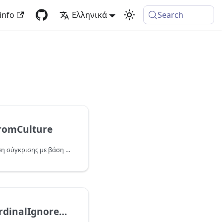
info
Ελληνικά
Search
romCulture
Επιστρέφει μια συνάρτηση σύγκρισης με βάση την καθορισμένη κουλτούρα και την ευαισθησία πεζών-κεφαλαίων.
Comparer.OrdinalIgnoreCase