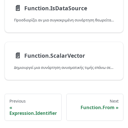
📄️
Function.IsDataSource
Προσδιορίζει αν μια συγκεκριμένη συνάρτηση θεωρείται προέλευση δεδομένων ή όχι και επιστρέφει τα αποτελέσματα.
📄️
Function.ScalarVector
Δημιουργεί μια συνάρτηση ανυσματικής τιμής επάνω σε μια διανυσματική συνάρτηση, που συγκεντρώνει πολλές κλήσεις σε δέσμη.
Previous
Next
Function.From
Expression.Identifier