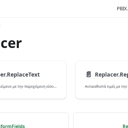
PBIX.
cer
📄️
er.ReplaceText
Replacer.Re
Αντικαθιστά το κείμενο με την παρεχόμενη είσοδο.
Αντικαθιστά τιμές με τη
sformFields
Re