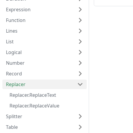
Expression
Function
Lines
List
Logical
Number
Record
Replacer
Replacer.ReplaceText
Replacer.ReplaceValue
Splitter
Table