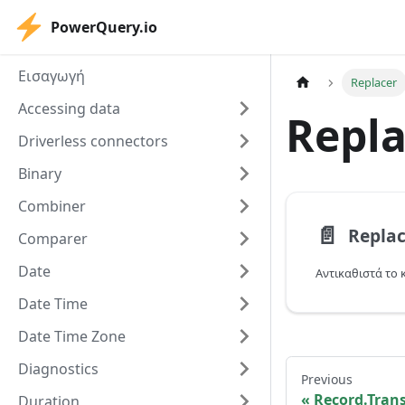
PowerQuery.io
Εισαγωγή
Replacer
Accessing data
Repla
Driverless connectors
Binary
Combiner
📄️
Replac
Comparer
Date
Date Time
Date Time Zone
Diagnostics
Previous
Record.Tran
Duration