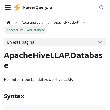
PowerQuery.io
Accessing data
ApacheHiveLLAP
ApacheHiveLLAP.Database
En esta página
ApacheHiveLLAP.Databas
e
Permite importar datos de Hive LLAP.
Syntax