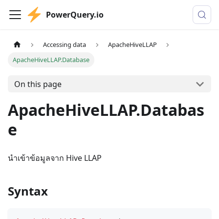
PowerQuery.io
Accessing data
ApacheHiveLLAP
ApacheHiveLLAP.Database
On this page
ApacheHiveLLAP.Databas
e
นำเข้าข้อมูลจาก Hive LLAP
Syntax