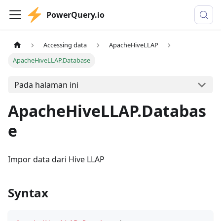
PowerQuery.io
Accessing data
ApacheHiveLLAP
ApacheHiveLLAP.Database
Pada halaman ini
ApacheHiveLLAP.Databas
e
Impor data dari Hive LLAP
Syntax