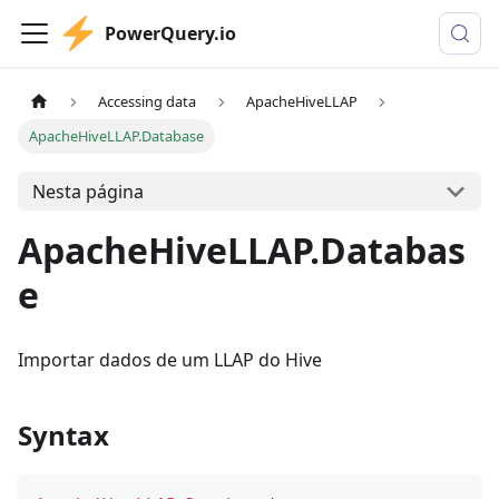
PowerQuery.io
Accessing data
ApacheHiveLLAP
ApacheHiveLLAP.Database
Nesta página
ApacheHiveLLAP.Databas
e
Importar dados de um LLAP do Hive
Syntax