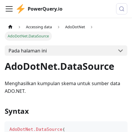
PowerQuery.io
Accessing data
AdoDotNet
AdoDotNet.DataSource
Pada halaman ini
AdoDotNet.DataSource
Menghasilkan kumpulan skema untuk sumber data
ADO.NET.
Syntax
AdoDotNet.DataSource
(