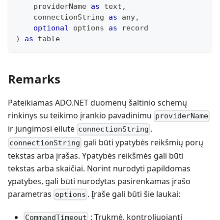
    providerName 
as
text
,
    connectionString 
as
any
,
optional
 options 
as
record
)
as
table
Remarks
Pateikiamas ADO.NET duomenų šaltinio schemų
rinkinys su teikimo įrankio pavadinimu
providerName
ir jungimosi eilute
.
connectionString
gali būti ypatybės reikšmių porų
connectionString
tekstas arba įrašas. Ypatybės reikšmės gali būti
tekstas arba skaičiai. Norint nurodyti papildomas
ypatybes, gali būti nurodytas pasirenkamas įrašo
parametras
. Įraše gali būti šie laukai:
options
: Trukmė, kontroliuojanti
CommandTimeout