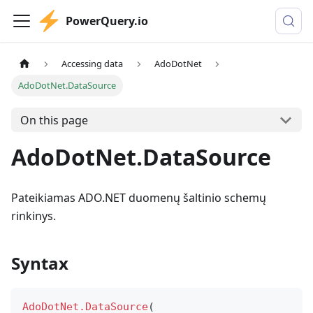
PowerQuery.io
Accessing data
AdoDotNet
AdoDotNet.DataSource
On this page
AdoDotNet.DataSource
Pateikiamas ADO.NET duomenų šaltinio schemų
rinkinys.
Syntax
AdoDotNet.DataSource
(