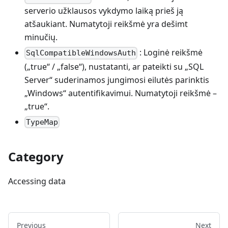
serverio užklausos vykdymo laiką prieš ją
atšaukiant. Numatytoji reikšmė yra dešimt
minučių.
: Loginė reikšmė
SqlCompatibleWindowsAuth
(„true“ / „false“), nustatanti, ar pateikti su „SQL
Server“ suderinamos jungimosi eilutės parinktis
„Windows“ autentifikavimui. Numatytoji reikšmė –
„true“.
TypeMap
Category
Accessing data
Previous
Next