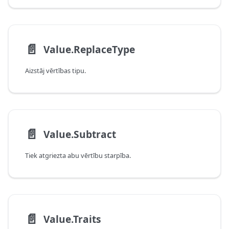
📄️
Value.ReplaceType
Aizstāj vērtības tipu.
📄️
Value.Subtract
Tiek atgriezta abu vērtību starpība.
📄️
Value.Traits