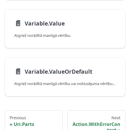
📄️
Variable.Value
Atgriež norādītā mainīgā vērtību.
📄️
Variable.ValueOrDefault
Atgriež norādītā mainīgā vērtību vai noklusējuma vērtību, ja mainīgais nav definēts.
Previous
Next
Uri.Parts
Action.WithErrorCon