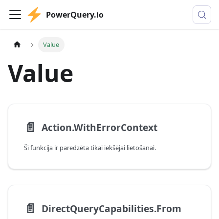
PowerQuery.io
Value
Value
📄️
Action.WithErrorContext
Šī funkcija ir paredzēta tikai iekšējai lietošanai.
📄️
DirectQueryCapabilities.From