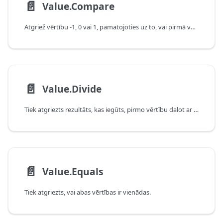
📄️
Value.Compare
Atgriež vērtību -1, 0 vai 1, pamatojoties uz to, vai pirmā vērtība ir mazāka par, vienāda ar vai lielāka par otro.
📄️
Value.Divide
Tiek atgriezts rezultāts, kas iegūts, pirmo vērtību dalot ar otro vērtību.
📄️
Value.Equals
Tiek atgriezts, vai abas vērtības ir vienādas.