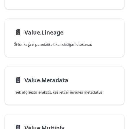
📄️
Value.Lineage
Šī funkcija ir paredzēta tikai iekšējai lietošanai.
📄️
Value.Metadata
Tiek atgriezts ieraksts, kas ietver ievades metadatus.
📄️
Value.Multiply