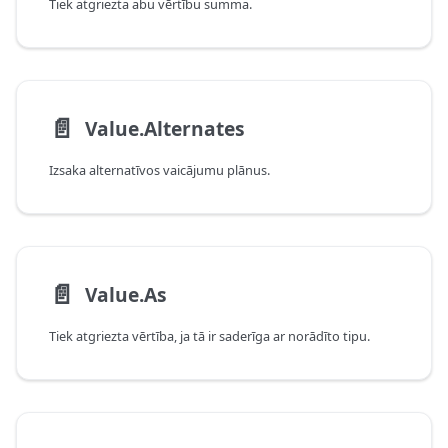
Tiek atgriezta abu vērtību summa.
📄️
Value.Alternates
Izsaka alternatīvos vaicājumu plānus.
📄️
Value.As
Tiek atgriezta vērtība, ja tā ir saderīga ar norādīto tipu.