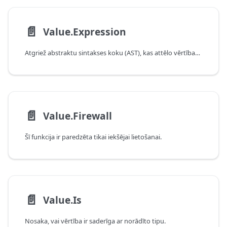
📄️
Value.Expression
Atgriež abstraktu sintakses koku (AST), kas attēlo vērtības izteiksmi.
📄️
Value.Firewall
Šī funkcija ir paredzēta tikai iekšējai lietošanai.
📄️
Value.Is
Nosaka, vai vērtība ir saderīga ar norādīto tipu.