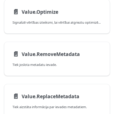
📄️
Value.Optimize
Signalizē vērtības izteiksmi, lai vērtībai atgrieztu optimizētu izteiksmi.
📄️
Value.RemoveMetadata
Tiek joslota metadatu ievade.
📄️
Value.ReplaceMetadata
Tiek aizstāta informācija par ievades metadatiem.