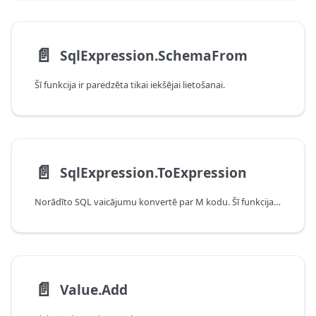
📄️
SqlExpression.SchemaFrom
Šī funkcija ir paredzēta tikai iekšējai lietošanai.
📄️
SqlExpression.ToExpression
Norādīto SQL vaicājumu konvertē par M kodu. Šī funkcija ir paredzēta tikai iekšējai lietošanai.
📄️
Value.Add