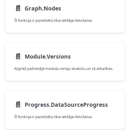
📄️
Graph.Nodes
Šī funkcija ir paredzēta tikai iekšējai lietošanai.
📄️
Module.Versions
Atgriež pašreizējā moduļa versiju ierakstu un tā atkarības.
📄️
Progress.DataSourceProgress
Šī funkcija ir paredzēta tikai iekšējai lietošanai.