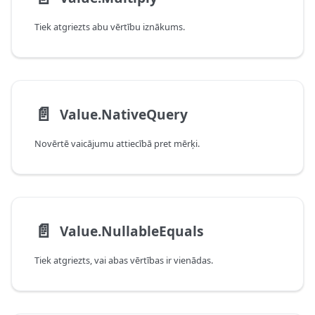
Tiek atgriezts abu vērtību iznākums.
📄️
Value.NativeQuery
Novērtē vaicājumu attiecībā pret mērķi.
📄️
Value.NullableEquals
Tiek atgriezts, vai abas vērtības ir vienādas.