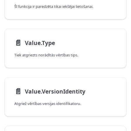
Šī funkcija ir paredzēta tikai iekšējai lietošanai.
📄️
Value.Type
Tiek atgriezts norādītās vērtības tips.
📄️
Value.VersionIdentity
Atgriež vērtības versijas identifikatoru.