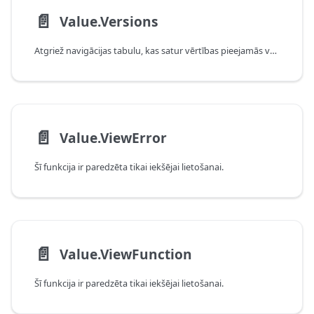
📄️
Value.Versions
Atgriež navigācijas tabulu, kas satur vērtības pieejamās versijas.
📄️
Value.ViewError
Šī funkcija ir paredzēta tikai iekšējai lietošanai.
📄️
Value.ViewFunction
Šī funkcija ir paredzēta tikai iekšējai lietošanai.