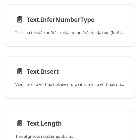
📄️
Text.InferNumberType
Izsecina tekstā kodētā skaitļa granulārā skaitļa tipu (Int64.Type, Double.Type utt.).
📄️
Text.Insert
Viena teksta vērtība tiek ievietota citas teksta vērtības noteiktā pozīcijā.
📄️
Text.Length
Tiek atgriezts rakstzīmju skaits.