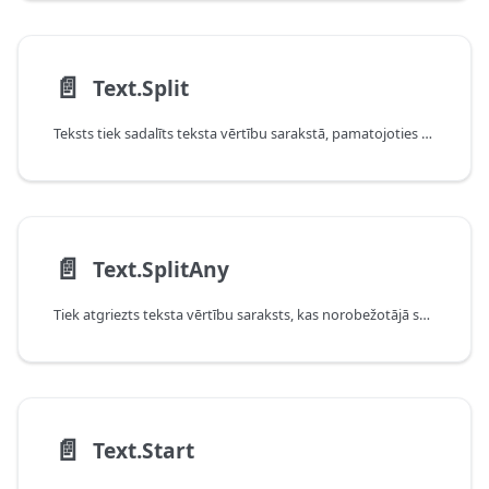
📄️
Text.Split
Teksts tiek sadalīts teksta vērtību sarakstā, pamatojoties uz norādīto norobežotāju.
📄️
Text.SplitAny
Tiek atgriezts teksta vērtību saraksts, kas norobežotājā sadalīts jebkurā no rakstzīmēm.
📄️
Text.Start