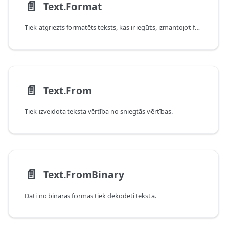
📄️
Text.Format
Tiek atgriezts formatēts teksts, kas ir iegūts, izmantojot formatējuma virkni un argumentus.
📄️
Text.From
Tiek izveidota teksta vērtība no sniegtās vērtības.
📄️
Text.FromBinary
Dati no bināras formas tiek dekodēti tekstā.