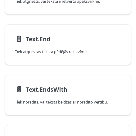
Tiek atgriezts, vai tekstā ir ietverta apakšvirkne.
📄️
Text.End
Tiek atgrieztas teksta pēdējās rakstzīmes.
📄️
Text.EndsWith
Tiek norādīts, vai teksts beidzas ar norādīto vērtību.