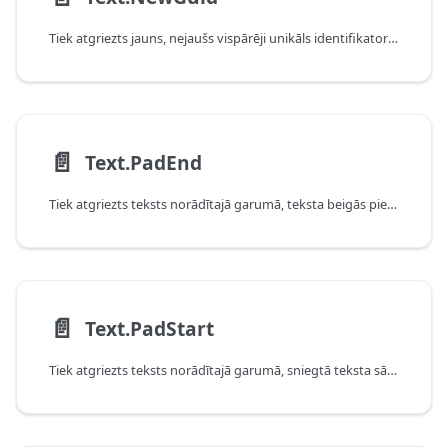
Tiek atgriezts jauns, nejaušs vispārēji unikāls identifikators (GUID).
📄️
Text.PadEnd
Tiek atgriezts teksts norādītajā garumā, teksta beigās pievienojot papildinājumu.
📄️
Text.PadStart
Tiek atgriezts teksts norādītajā garumā, sniegtā teksta sākumā pievienojot papildinājumu.