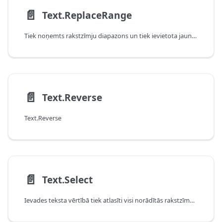
📄️
Text.ReplaceRange
Tiek noņemts rakstzīmju diapazons un tiek ievietota jauna vērtība norādītajā pozīcijā.
📄️
Text.Reverse
Text.Reverse
📄️
Text.Select
Ievades teksta vērtībā tiek atlasīti visi norādītās rakstzīmes vai rakstzīmju saraksta gadījumi.