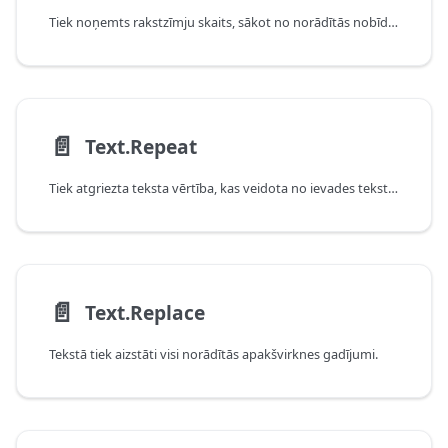
Tiek noņemts rakstzīmju skaits, sākot no norādītās nobīdes.
📄️
Text.Repeat
Tiek atgriezta teksta vērtība, kas veidota no ievades teksta, kas tiek atkārtots noteiktu reižu skaitu.
📄️
Text.Replace
Tekstā tiek aizstāti visi norādītās apakšvirknes gadījumi.