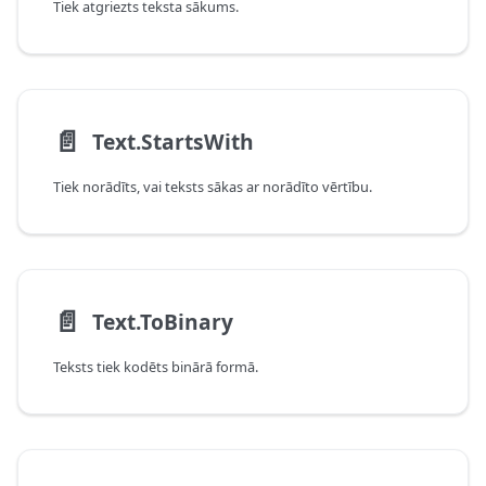
Tiek atgriezts teksta sākums.
📄️
Text.StartsWith
Tiek norādīts, vai teksts sākas ar norādīto vērtību.
📄️
Text.ToBinary
Teksts tiek kodēts binārā formā.