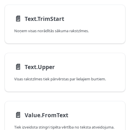
📄️
Text.TrimStart
Noņem visas norādītās sākuma rakstzīmes.
📄️
Text.Upper
Visas rakstzīmes tiek pārvērstas par lielajiem burtiem.
📄️
Value.FromText
Tiek izveidota stingri tipēta vērtība no teksta atveidojuma.