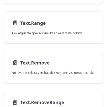
📄️
Text.Range
Tiek atgriezta apakšvirkne, kas tika atrasta nobīdē.
📄️
Text.Remove
No ievades teksta vērtības tiek noņemti visi norādītās rakstzīmes vai rakstzīmju saraksta gadījumi.
📄️
Text.RemoveRange