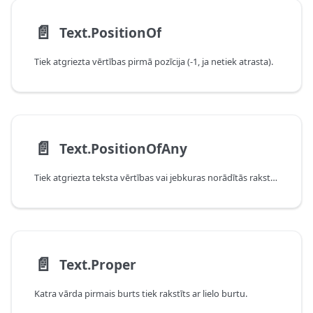
📄️
Text.PositionOf
Tiek atgriezta vērtības pirmā pozīcija (-1, ja netiek atrasta).
📄️
Text.PositionOfAny
Tiek atgriezta teksta vērtības vai jebkuras norādītās rakstzīmes pirmā pozīcija (-1, ja netiek atrasta).
📄️
Text.Proper
Katra vārda pirmais burts tiek rakstīts ar lielo burtu.