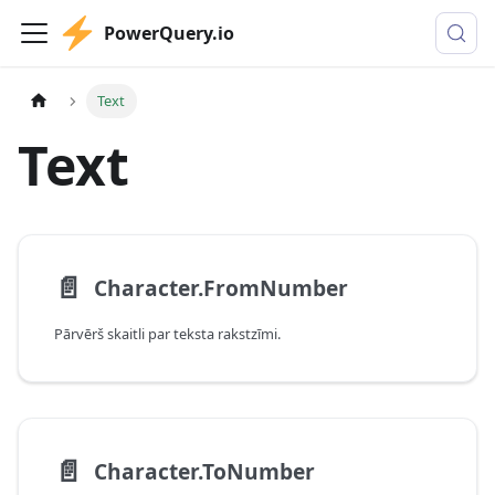
PowerQuery.io
Text
Text
📄️
Character.FromNumber
Pārvērš skaitli par teksta rakstzīmi.
📄️
Character.ToNumber