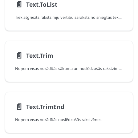
📄️
Text.ToList
Tiek atgriezts rakstzīmju vērtību saraksts no sniegtās teksta vērtības.
📄️
Text.Trim
Noņem visas norādītās sākuma un noslēdzošās rakstzīmes.
📄️
Text.TrimEnd
Noņem visas norādītās noslēdzošās rakstzīmes.