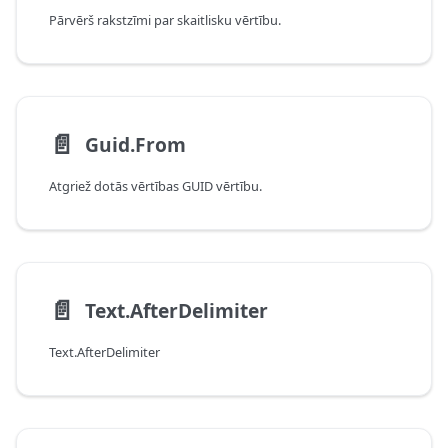
Pārvērš rakstzīmi par skaitlisku vērtību.
📄️
Guid.From
Atgriež dotās vērtības GUID vērtību.
📄️
Text.AfterDelimiter
Text.AfterDelimiter