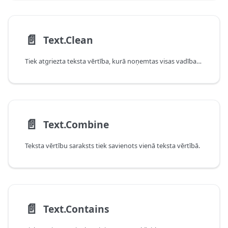
📄️
Text.Clean
Tiek atgriezta teksta vērtība, kurā noņemtas visas vadības rakstzīmes.
📄️
Text.Combine
Teksta vērtību saraksts tiek savienots vienā teksta vērtībā.
📄️
Text.Contains