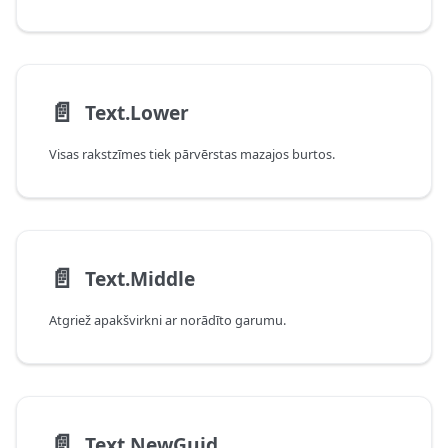
📄️
Text.Lower
Visas rakstzīmes tiek pārvērstas mazajos burtos.
📄️
Text.Middle
Atgriež apakšvirkni ar norādīto garumu.
📄️
Text.NewGuid