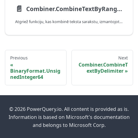
📄️
Combiner.CombineTextByRanges
Atgriež funkciju, kas kombinē teksta sarakstu, izmantojot norādītās pozīcijas un garumus.
Previous
Next
Combiner.CombineT
BinaryFormat.Unsig
extByDelimiter
nedInteger64
© 2026 PowerQuery.io. All content is provided as is.
Information is based on Microsoft's documentation
and belongs to Microsoft Corp.