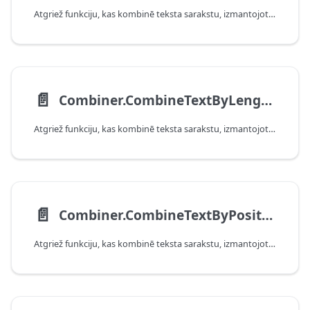
Atgriež funkciju, kas kombinē teksta sarakstu, izmantojot norobežotāju secību.
📄️
Combiner.CombineTextByLengths
Atgriež funkciju, kas kombinē teksta sarakstu, izmantojot norādītos garumus.
📄️
Combiner.CombineTextByPositions
Atgriež funkciju, kas kombinē teksta sarakstu, izmantojot norādītās izvades pozīcijas.