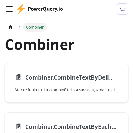
PowerQuery.io
Combiner
Combiner
📄️
Combiner.CombineTextByDelimiter
Atgriež funkciju, kas kombinē teksta sarakstu, izmantojot norādīto norobežotāju.
📄️
Combiner.CombineTextByEachDelimiter