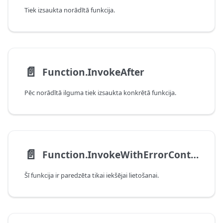
Tiek izsaukta norādītā funkcija.
📄️
Function.InvokeAfter
Pēc norādītā ilguma tiek izsaukta konkrētā funkcija.
📄️
Function.InvokeWithErrorContext
Šī funkcija ir paredzēta tikai iekšējai lietošanai.