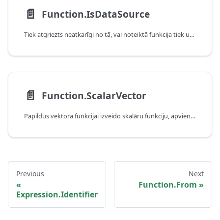
📄️
Function.IsDataSource
Tiek atgriezts neatkarīgi no tā, vai noteiktā funkcija tiek uzskatīta par datu avotu.
📄️
Function.ScalarVector
Papildus vektora funkcijai izveido skalāru funkciju, apvienojot vairākas izsaukšanas.
Previous
Next
Function.From
Expression.Identifier