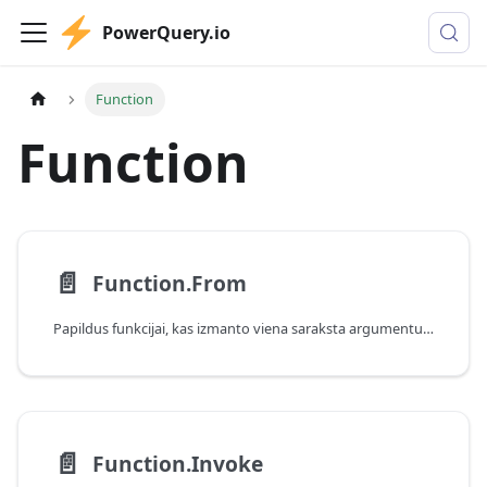
PowerQuery.io
Function
Function
📄️
Function.From
Papildus funkcijai, kas izmanto viena saraksta argumentu, izveido funkciju ar īpašu parametra parakstu.
📄️
Function.Invoke