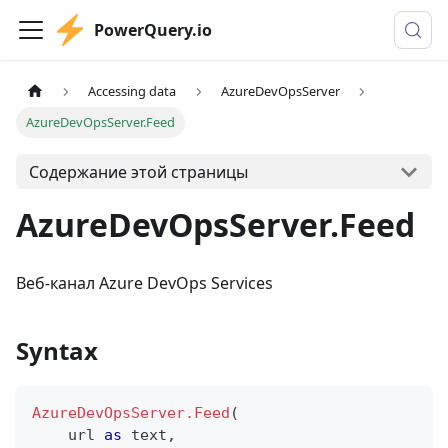
PowerQuery.io
Accessing data
AzureDevOpsServer
AzureDevOpsServer.Feed
Содержание этой страницы
AzureDevOpsServer.Feed
Веб-канал Azure DevOps Services
Syntax
AzureDevOpsServer.Feed
(
    url 
as
text
,