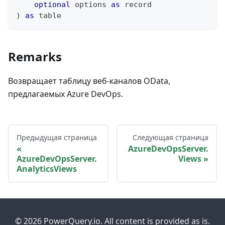
optional
 options 
as
record
)
as
table
Remarks
Возвращает таблицу веб-каналов OData,
предлагаемых Azure DevOps.
Предыдущая страница
Следующая страница
AzureDevOpsServer.
AzureDevOpsServer.
Views
AnalyticsViews
© 2026 PowerQuery.io. All content is provided as is.