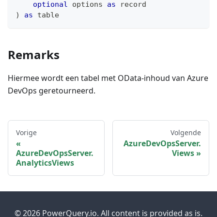
optional
 options 
as
record
)
as
table
Remarks
Hiermee wordt een tabel met OData-inhoud van Azure
DevOps geretourneerd.
Vorige
Volgende
AzureDevOpsServer.
AzureDevOpsServer.
Views
AnalyticsViews
© 2026 PowerQuery.io. All content is provided as is.