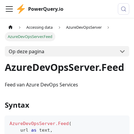
PowerQuery.io
Accessing data
AzureDevOpsServer
AzureDevOpsServer.Feed
Op deze pagina
AzureDevOpsServer.Feed
Feed van Azure DevOps Services
Syntax
AzureDevOpsServer.Feed
(
    url 
as
text
,