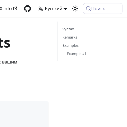
X.info
Русский
Поиск
Syntax
ts
Remarks
Examples
Example #1
 с вашим