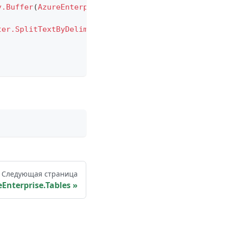
y.Buffer
(
AzureEnterprise.Contents
(
"https://ea.azur
ter.SplitTextByDelimiter
(
","
,
QuoteStyle.Csv
)
)
,
Следующая страница
Enterprise.Tables