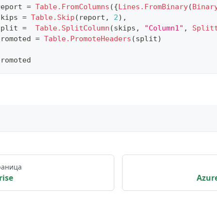
report 
=
Table.FromColumns
(
{
Lines.FromBinary
(
Binar
skips 
=
Table.Skip
(
report
,
2
)
,
split 
=
Table.SplitColumn
(
skips
,
"Column1"
,
Split
promoted 
=
Table.PromoteHeaders
(
split
)
promoted
раница
rise
Azure