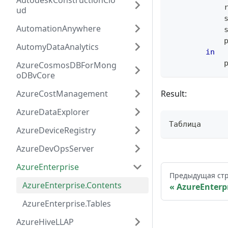
AutodeskConstructionClo
            
ud
            
AutomationAnywhere
            
            
AutomyDataAnalytics
in
            
AzureCosmosDBForMong
oDBvCore
AzureCostManagement
Result:
AzureDataExplorer
Таблица
AzureDeviceRegistry
AzureDevOpsServer
AzureEnterprise
Предыдущая ст
AzureEnterprise.Contents
AzureEnterp
AzureEnterprise.Tables
AzureHiveLLAP