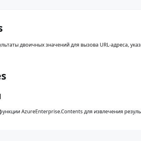
s
льтаты двоичных значений для вызова URL-адреса, указ
es
1
ункции AzureEnterprise.Contents для извлечения резул