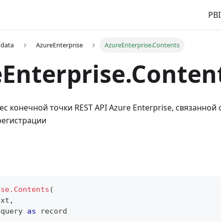
PBI
 data
AzureEnterprise
AzureEnterprise.Contents
Enterprise.Conten
ес конечной точки REST API Azure Enterprise, связанной
регистрации
ise.Contents
(
ext
,
 query 
as
record