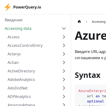
PowerQuery.io
Введение
Accessing
Accessing data
Azure
Access
AccessControlEntry
Введите URL-адр
Acterys
соглашением о 
Actian
ActiveDirectory
Syntax
AdobeAnalytics
AdoDotNet
AzureEnterpr
ADPAnalytics
    url 
as
t
optional
AmazonAthena