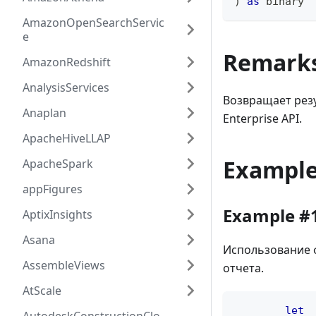
)
as
binary
AmazonOpenSearchServic
e
Remark
AmazonRedshift
AnalysisServices
Возвращает резу
Anaplan
Enterprise API.
ApacheHiveLLAP
Exampl
ApacheSpark
appFigures
Example #
AptixInsights
Asana
Использование ф
AssembleViews
отчета.
AtScale
let