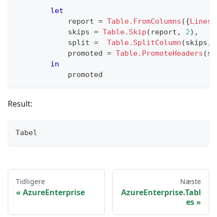
let
            report 
=
Table.FromColumns
(
{
Lines.
            skips 
=
Table.Skip
(
report
,
2
)
,
            split 
=
Table.SplitColumn
(
skips
,
            promoted 
=
Table.PromoteHeaders
(
sp
in
            promoted
Result:
Tabel
Tidligere
Næste
AzureEnterprise
AzureEnterprise.Tabl
es